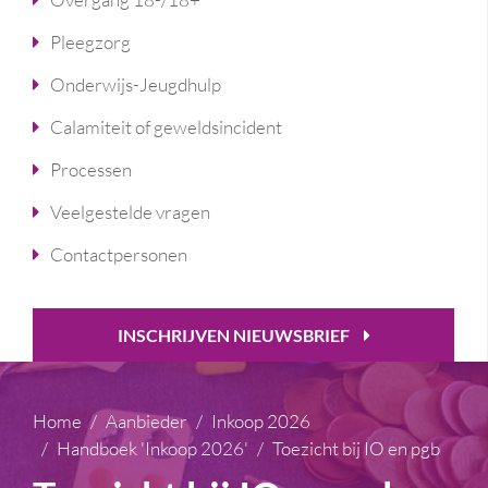
Pleegzorg
Onderwijs-Jeugdhulp
Calamiteit of geweldsincident
Processen
Veelgestelde vragen
Contactpersonen
INSCHRIJVEN NIEUWSBRIEF
Home
Aanbieder
Inkoop 2026
Handboek 'Inkoop 2026'
Toezicht bij IO en pgb