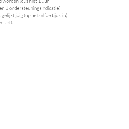
d worden (dus niet 1 uur
nen 1 ondersteuningsindicatie).
elijktijdig (op hetzelfde tijdstip)
nsief).