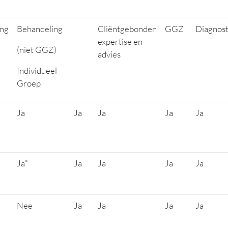
ing
Behandeling
Cliëntgebonden
GGZ
Diagnost
expertise en
(niet GGZ)
advies
Individueel
Groep
Ja
Ja
Ja
Ja
Ja
Ja*
Ja
Ja
Ja
Ja
Nee
Ja
Ja
Ja
Ja