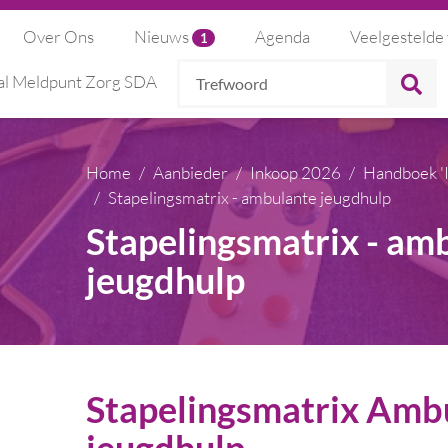
Over Ons
Nieuws
Agenda
Veelgestelde
1
Trefwoord
Z
al Meldpunt Zorg SDA
Home
Aanbieder
Inkoop 2026
Handboek '
Stapelingsmatrix - ambulante jeugdhulp
Stapelingsmatrix - am
jeugdhulp
Stapelingsmatrix Amb