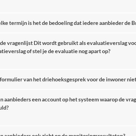
lke termijn is het de bedoeling dat iedere aanbieder de 
de vragenlijst Dit wordt gebruikt als evaluatieverslag voor zo
tieverslag of stel je de evaluatie nog apart op?
 formulier van het driehoeksgesprek voor de inwoner niet
en aanbieders een account op het systeem waarop de vra
uld?
en aanbieders ook zicht op de monitoringsresultaten?