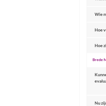
Wie m
Hoe v
Hoe zi
Brede M
Kunnen
evalu
Nu zij