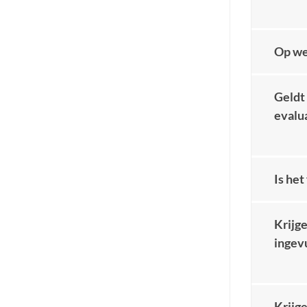
Op we
Geldt 
evalua
Is het
Krijg
ingev
Krijg