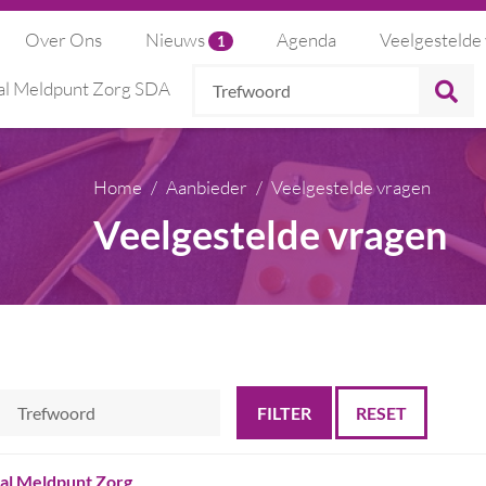
Over Ons
Nieuws
Agenda
Veelgestelde
1
Trefwoord
Z
al Meldpunt Zorg SDA
Home
Aanbieder
Veelgestelde vragen
Veelgestelde vragen
RESET
al Meldpunt Zorg