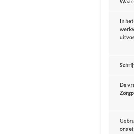
Waar 
In he
werkw
uitvo
Schrij
De vra
Zorgp
Gebru
ons e