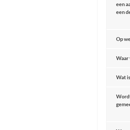
een a
een d
Op we
Waar 
Wat i
Wordt
gemee