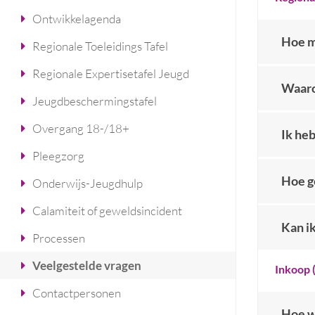
Ontwikkelagenda
Hoe m
Regionale Toeleidings Tafel
Regionale Expertisetafel Jeugd
Waaro
Jeugdbeschermingstafel
Overgang 18-/18+
Ik heb
Pleegzorg
Hoe g
Onderwijs-Jeugdhulp
Calamiteit of geweldsincident
Kan i
Processen
Veelgestelde vragen
Inkoop 
Contactpersonen
Hoe w