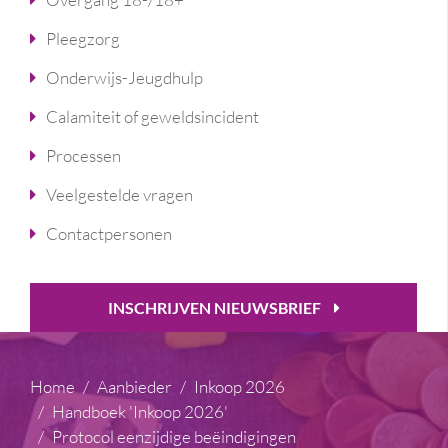
Pleegzorg
Onderwijs-Jeugdhulp
Calamiteit of geweldsincident
Processen
Veelgestelde vragen
Contactpersonen
INSCHRIJVEN NIEUWSBRIEF
Home
Aanbieder
Inkoop 2026
Handboek 'Inkoop 2026'
Protocol eenzijdige beëindigingen