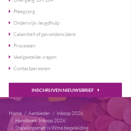
Pleegzorg
Onderwijs-Jeugdhulp
Calamiteit of geweldsincident
Processen
Veelgestelde vragen
Contactpersonen
INSCHRIJVEN NIEUWSBRIEF
Home
Aanbieder
Inkoop 2026
Handboek 'Inkoop 2026'
Stapelingsmatrix Wmo begeleiding