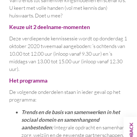
Van trends tot samenwerkingsmodellen en scenario’s.
U keert met volle handen (vol met kennis dan)
huiswaarts. Doet u mee?
Keuze uit 2 deelname-momenten
Deze verdiepende kennissessie wordt op donderdag 1
oktober 2020 tweemaal aangeboden: ’s ochtends van
10.00 tot 12.00 uur (inloop vanaf 9.30 uur) en ’s
middags van 13.00 tot 15.00 uur (inloop vanaf 12.30
uur).
Het programma
De volgende onderdelen staan in ieder geval op het
programma:
Trends en de basis van samenwerken
in het
sociaal domein en samenhangend
FEEDBACK
aanbesteden:
Integrale opdracht en samenhang
zorg, welzijn en de gewenste partnerschappen.