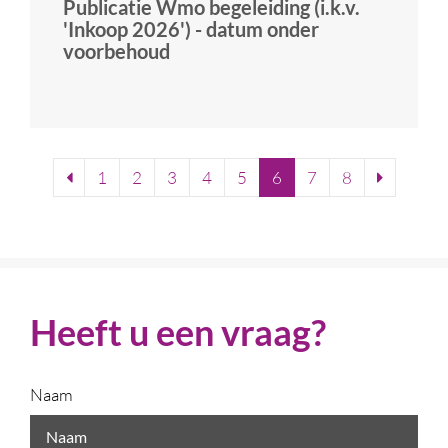
Publicatie Wmo begeleiding (i.k.v.
'Inkoop 2026') - datum onder
voorbehoud
1
2
3
4
5
6
7
8
Heeft u een vraag?
Naam